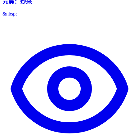
元昊：炒米
&nbsp;