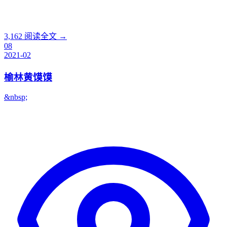
3,162
阅读全文 →
08
2021-02
榆林黄馍馍
&nbsp;