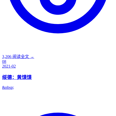
3,206
阅读全文 →
08
2021-02
绥德：黄馍馍
&nbsp;