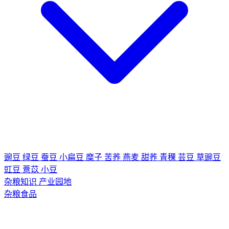
豌豆
绿豆
蚕豆
小扁豆
糜子
苦荞
燕麦
甜荞
青稞
芸豆
草豌豆
豇豆
薏苡
小豆
杂粮知识
产业园地
杂粮食品