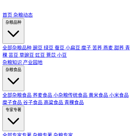
首页
杂粮动态
杂粮品种
全部杂粮品种
豌豆
绿豆
蚕豆
小扁豆
糜子
苦荞
燕麦
甜荞
青
稞
芸豆
草豌豆
豇豆
薏苡
小豆
杂粮知识
产业园地
杂粮食品
全部杂粮食品
荞麦食品
小杂粮传统食品
黄米食品
小米食品
糜子食品
谷子食品
高粱食品
青稞食品
专家专著
全部专家专著
杂粮专著
杂粮专家