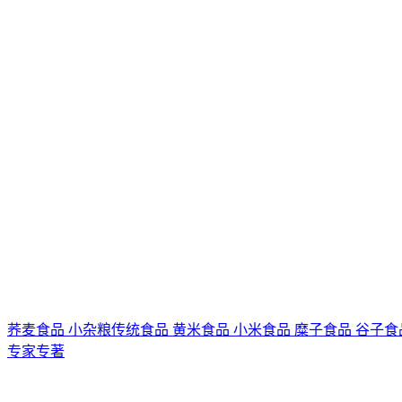
荞麦食品
小杂粮传统食品
黄米食品
小米食品
糜子食品
谷子食
专家专著