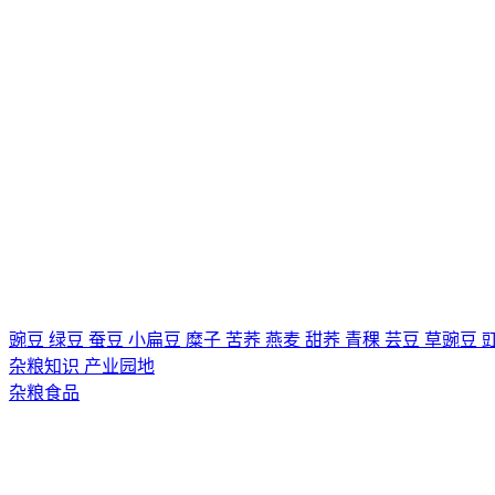
豌豆
绿豆
蚕豆
小扁豆
糜子
苦荞
燕麦
甜荞
青稞
芸豆
草豌豆
杂粮知识
产业园地
杂粮食品