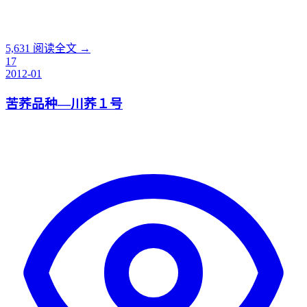
5,631
阅读全文 →
17
2012-01
苦荞品种—川荞１号