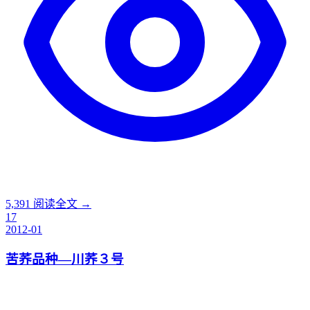
5,391
阅读全文 →
17
2012-01
苦荞品种—川荞３号