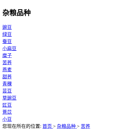
杂粮品种
豌豆
绿豆
蚕豆
小扁豆
糜子
苦荞
燕麦
甜荞
青稞
芸豆
草豌豆
豇豆
薏苡
小豆
您现在所在的位置:
首页
>
杂粮品种
>
苦荞