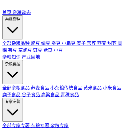
首页
杂粮动态
杂粮品种
全部杂粮品种
豌豆
绿豆
蚕豆
小扁豆
糜子
苦荞
燕麦
甜荞
青
稞
芸豆
草豌豆
豇豆
薏苡
小豆
杂粮知识
产业园地
杂粮食品
全部杂粮食品
荞麦食品
小杂粮传统食品
黄米食品
小米食品
糜子食品
谷子食品
高粱食品
青稞食品
专家专著
全部专家专著
杂粮专著
杂粮专家