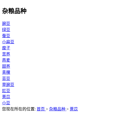
杂粮品种
豌豆
绿豆
蚕豆
小扁豆
糜子
苦荞
燕麦
甜荞
青稞
芸豆
草豌豆
豇豆
薏苡
小豆
您现在所在的位置:
首页
>
杂粮品种
>
薏苡