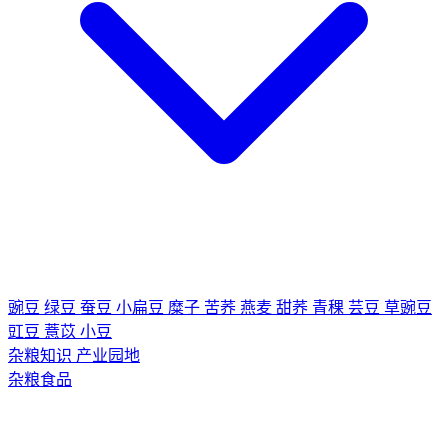
豌豆
绿豆
蚕豆
小扁豆
糜子
苦荞
燕麦
甜荞
青稞
芸豆
草豌豆
豇豆
薏苡
小豆
杂粮知识
产业园地
杂粮食品