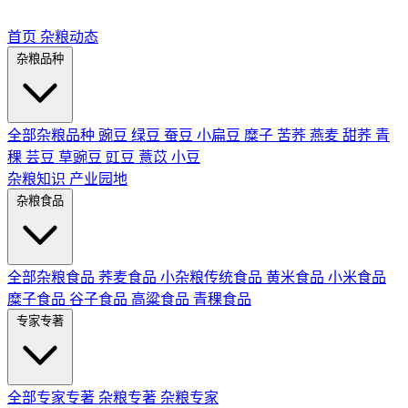
首页
杂粮动态
杂粮品种
全部杂粮品种
豌豆
绿豆
蚕豆
小扁豆
糜子
苦荞
燕麦
甜荞
青
稞
芸豆
草豌豆
豇豆
薏苡
小豆
杂粮知识
产业园地
杂粮食品
全部杂粮食品
荞麦食品
小杂粮传统食品
黄米食品
小米食品
糜子食品
谷子食品
高粱食品
青稞食品
专家专著
全部专家专著
杂粮专著
杂粮专家