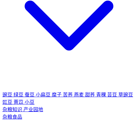
豌豆
绿豆
蚕豆
小扁豆
糜子
苦荞
燕麦
甜荞
青稞
芸豆
草豌豆
豇豆
薏苡
小豆
杂粮知识
产业园地
杂粮食品