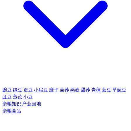
豌豆
绿豆
蚕豆
小扁豆
糜子
苦荞
燕麦
甜荞
青稞
芸豆
草豌豆
豇豆
薏苡
小豆
杂粮知识
产业园地
杂粮食品