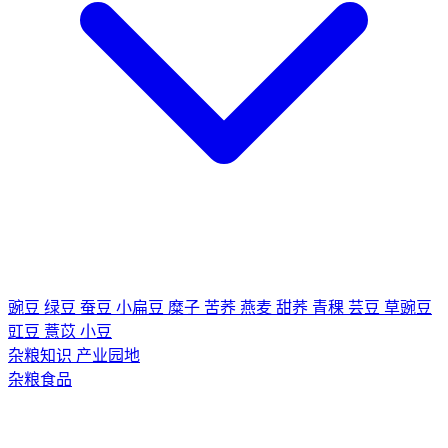
豌豆
绿豆
蚕豆
小扁豆
糜子
苦荞
燕麦
甜荞
青稞
芸豆
草豌豆
豇豆
薏苡
小豆
杂粮知识
产业园地
杂粮食品