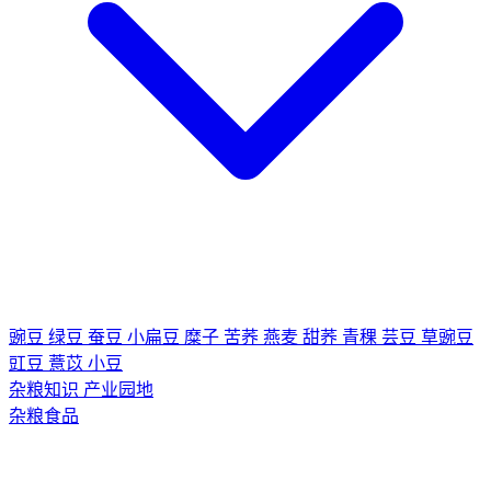
豌豆
绿豆
蚕豆
小扁豆
糜子
苦荞
燕麦
甜荞
青稞
芸豆
草豌豆
豇豆
薏苡
小豆
杂粮知识
产业园地
杂粮食品