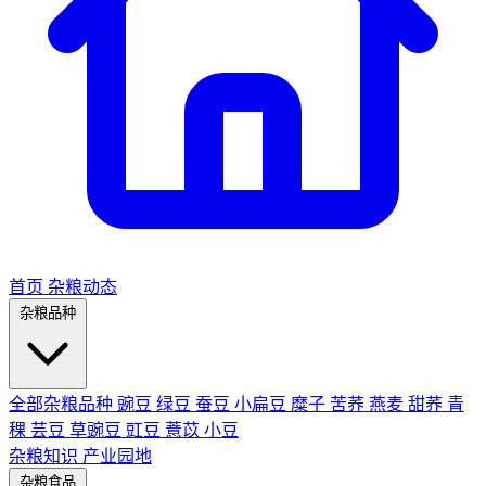
首页
杂粮动态
杂粮品种
全部杂粮品种
豌豆
绿豆
蚕豆
小扁豆
糜子
苦荞
燕麦
甜荞
青
稞
芸豆
草豌豆
豇豆
薏苡
小豆
杂粮知识
产业园地
杂粮食品