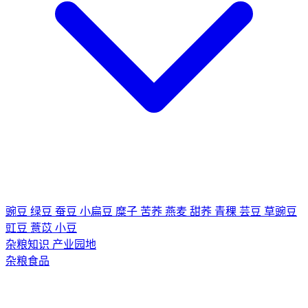
豌豆
绿豆
蚕豆
小扁豆
糜子
苦荞
燕麦
甜荞
青稞
芸豆
草豌豆
豇豆
薏苡
小豆
杂粮知识
产业园地
杂粮食品