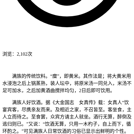
浏览：2,102次
满族的传统饮料。“糜”，即黄米。其作法是；将大黄米用
水浸泡之后上锅蒸熟，装人坛中，将原米汤一同兑入，米汤不
足可加水，之后加黄酒曲搅拌均匀，2日后即可饮用。
满族人好饮酒。据《大金国志 女真传》载：女真人“饮
宴宾客，尽携亲友而来。及相近之家，不召皆至。客坐食，主
人立而待之。至食罢，众宾方请主人就坐。酒行无算，醉倒及
逃归则已。”又说：“饮酒无算，只用一木杓子，自上而下，循
环酌之。”可见满族人日常饮酒的习俗已显示出鲜明的个性。