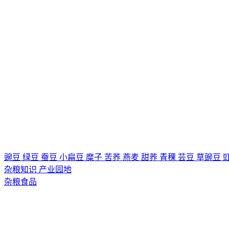
豌豆
绿豆
蚕豆
小扁豆
糜子
苦荞
燕麦
甜荞
青稞
芸豆
草豌豆
杂粮知识
产业园地
杂粮食品