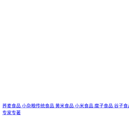
荞麦食品
小杂粮传统食品
黄米食品
小米食品
糜子食品
谷子食
专家专著